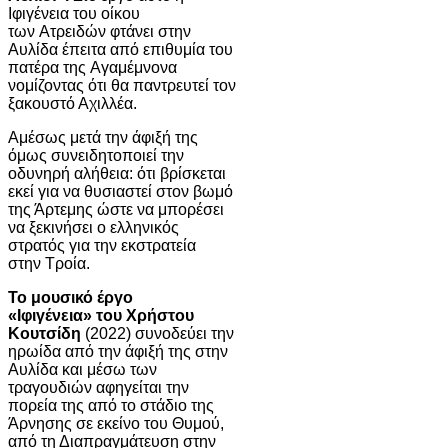
Ιφιγένεια του οίκου
των Ατρειδών φτάνει στην
Αυλίδα έπειτα από επιθυμία του
πατέρα της Αγαμέμνονα
νομίζοντας ότι θα παντρευτεί τον
ξακουστό Αχιλλέα.
Αμέσως μετά την άφιξή της
όμως συνειδητοποιεί την
οδυνηρή αλήθεια: ότι βρίσκεται
εκεί για να θυσιαστεί στον βωμό
της Άρτεμης ώστε να μπορέσει
να ξεκινήσει ο ελληνικός
στρατός για την εκστρατεία
στην Τροία.
Το μουσικό έργο
«Ιφιγένεια»
του Χρήστου
Κουτσίδη
(2022) συνοδεύει την
ηρωίδα από την άφιξή της στην
Αυλίδα και μέσω των
τραγουδιών αφηγείται την
πορεία της από το στάδιο της
Άρνησης σε εκείνο του Θυμού,
από τη Διαπραγμάτευση στην