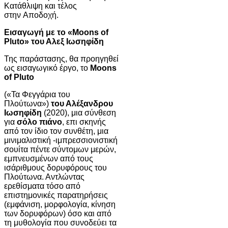
Κατάθλιψη και τέλος
στην Αποδοχή.
Εισαγωγή με το «Moons of
Pluto» του Αλεξ Ιωσηφίδη
Της παράστασης, θα προηγηθεί
ως εισαγωγικό έργο, το
Moons
of Pluto
(«Τα Φεγγάρια του
Πλούτωνα»)
του Αλέξανδρου
Ιωσηφίδη
(2020), μια σύνθεση
για
σόλο πιάνο
, επι σκηνής
από τον ίδιο τον συνθέτη, μια
μινιμαλιστική -ιμπρεσσιονιστική
σουίτα πέντε σύντομων μερών,
εμπνευσμένων από τους
ισάριθμους δορυφόρους του
Πλούτωνα. Αντλώντας
ερεθίσματα τόσο από
επιστημονικές παρατηρήσεις
(εμφάνιση, μορφολογία, κίνηση
των δορυφόρων) όσο και από
τη μυθολογία που συνοδεύει τα