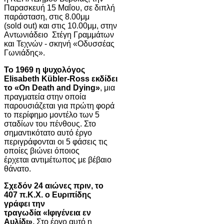
Παρασκευή 15 Μαΐου, σε διπλή
παράσταση, στις 8.00μμ
(sold out) και στις 10.00μμ, στην
Αντωνιάδειο Στέγη Γραμμάτων
και Τεχνών - σκηνή «Οδυσσέας
Γωνιάδης».
Το 1969 η ψυχολόγος
Elisabeth Kübler-Ross εκδίδει
το «On Death and
Dying»
, μια
πραγματεία στην οποία
παρουσιάζεται για πρώτη φορά
το περίφημο μοντέλο των 5
σταδίων του πένθους. Στο
σημαντικότατο αυτό έργο
περιγράφονται οι 5 φάσεις τις
οποίες βιώνει όποιος
έρχεται αντιμέτωπος με βέβαιο
θάνατο.
Σχεδόν 24 αιώνες πριν, το
407 π.Κ.Χ. ο Ευριπίδης
γράφει την
τραγωδία
«Ιφιγένεια εν
Αυλίδι».
Στο έργο αυτό η