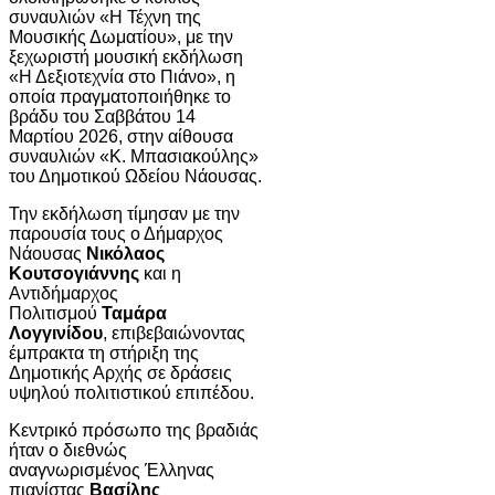
συναυλιών «Η Τέχνη της
Μουσικής Δωματίου», με την
ξεχωριστή μουσική εκδήλωση
«Η Δεξιοτεχνία στο Πιάνο», η
οποία πραγματοποιήθηκε το
βράδυ του Σαββάτου 14
Μαρτίου 2026, στην αίθουσα
συναυλιών «Κ. Μπασιακούλης»
του Δημοτικού Ωδείου Νάουσας.
Την εκδήλωση τίμησαν με την
παρουσία τους ο Δήμαρχος
Νάουσας
Νικόλαος
Κουτσογιάννης
και η
Αντιδήμαρχος
Πολιτισμού
Ταμάρα
Λογγινίδου
, επιβεβαιώνοντας
έμπρακτα τη στήριξη της
Δημοτικής Αρχής σε δράσεις
υψηλού πολιτιστικού επιπέδου.
Κεντρικό πρόσωπο της βραδιάς
ήταν ο διεθνώς
αναγνωρισμένος Έλληνας
πιανίστας
Βασίλης