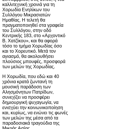
καλλιτεχνική χρονιά για τη
Χορωδία Ενηλίκων του
Συλλόγου Μικρασιατών
Ημαθίας. Η τελετή θα
πραγματοποιηθεί στα γραφεία
του Συλλόγου, στην οδό
Κεντρικής 183, στο «Αρχοντικό
Β. Χατζίκου», και θα αφορά
τόσο το τμήμα Χορωδίας όσο
και το Χορευτικό. Μετά τον
αγιασμό, θα ακολουθήσει
πλούσιος μπουφές, προσφορά
των μελών της Χορωδίας.
Η Χορωδία, που εδώ και 40
χρόνια κρατά ζωντανή τη
μουσική παράδοση των
Αλησμόνητων Πατρίδων,
συνεχίζει να προσφέρει
δημιουργική ψυχαγωγία, να
ενισχύει την κοινωνικοποίηση
και, κυρίως, να ενώνει τις φωνές
των μελών της μέσα από τα
παραδοσιακά τραγούδια της
Μικράς Ασίας.