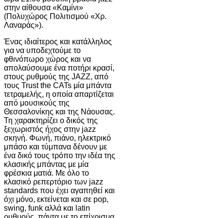
στην αίθουσα «Καμίνι»
(Πολυχώρος Πολιτισμού «Χρ.
Λαναράς»).
Ένας ιδιαίτερος και κατάλληλος
για να υποδεχτούμε το
φθινόπωρο χώρος και να
απολαύσουμε ένα ποτήρι κρασί,
στους ρυθμούς της JAZZ, από
τους Trust the CATs μία μπάντα
τετραμελής, η οποία απαρτίζεται
από μουσικούς της
Θεσσαλονίκης και της Νάουσας.
Τη χαρακτηρίζει ο δικός της
ξεχωριστός ήχος στην jazz
σκηνή. Φωνή, πιάνο, ηλεκτρικό
μπάσο και τύμπανα δένουν με
ένα δικό τους τρόπο την ιδέα της
κλασικής μπάντας με μία
φρέσκια ματιά. Με όλο το
κλασικό ρεπερτόριο των jazz
standards που έχει αγαπηθεί και
όχι μόνο, εκτείνεται και σε pop,
swing, funk αλλά και latin
ρυθμούς, πάντα με το επίχρισμα