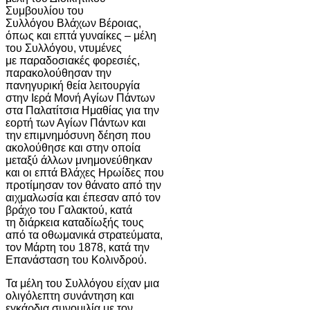
Συμβουλίου του
Συλλόγου Βλάχων Βέροιας,
όπως και επτά γυναίκες – μέλη
του Συλλόγου, ντυμένες
με παραδοσιακές φορεσιές,
παρακολούθησαν την
πανηγυρική θεία λειτουργία
στην Ιερά Μονή Αγίων Πάντων
στα Παλατίτσια Ημαθίας για την
εορτή των Αγίων Πάντων και
την επιμνημόσυνη δέηση που
ακολούθησε και στην οποία
μεταξύ άλλων μνημονεύθηκαν
και οι επτά Βλάχες Ηρωίδες που
προτίμησαν τον θάνατο από την
αιχμαλωσία και έπεσαν από τον
βράχο του Γαλακτού, κατά
τη διάρκεια καταδίωξής τους
από τα οθωμανικά στρατεύματα,
τον Μάρτη του 1878, κατά την
Επανάσταση του Κολινδρού.
Τα μέλη του Συλλόγου είχαν μια
ολιγόλεπτη συνάντηση και
εγκάρδια συνομιλία με τον