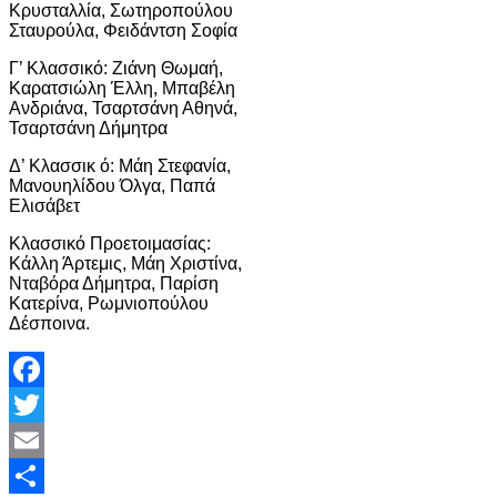
Κρυσταλλία, Σωτηροπούλου
Σταυρούλα, Φειδάντση Σοφία
Γ’ Κλασσικό: Ζιάνη Θωμαή,
Καρατσιώλη Έλλη, Μπαβέλη
Ανδριάνα, Τσαρτσάνη Αθηνά,
Τσαρτσάνη Δήμητρα
Δ’ Κλασσικ ό: Μάη Στεφανία,
Μανουηλίδου Όλγα, Παπά
Ελισάβετ
Κλασσικό Προετοιμασίας:
Κάλλη Άρτεμις, Μάη Χριστίνα,
Νταβόρα Δήμητρα, Παρίση
Κατερίνα, Ρωμνιοπούλου
Δέσποινα.
Facebook
Twitter
Email