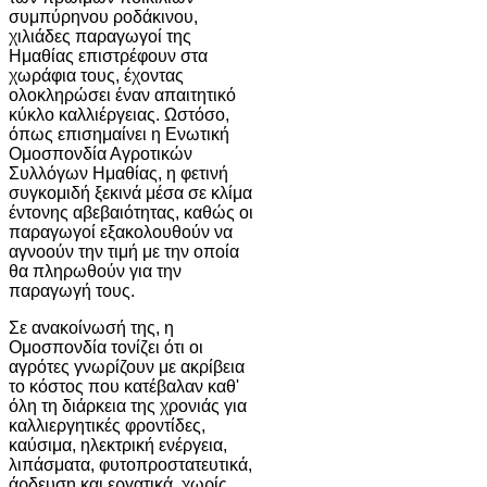
συμπύρηνου ροδάκινου,
χιλιάδες παραγωγοί της
Ημαθίας επιστρέφουν στα
χωράφια τους, έχοντας
ολοκληρώσει έναν απαιτητικό
κύκλο καλλιέργειας. Ωστόσο,
όπως επισημαίνει η Ενωτική
Ομοσπονδία Αγροτικών
Συλλόγων Ημαθίας, η φετινή
συγκομιδή ξεκινά μέσα σε κλίμα
έντονης αβεβαιότητας, καθώς οι
παραγωγοί εξακολουθούν να
αγνοούν την τιμή με την οποία
θα πληρωθούν για την
παραγωγή τους.
Σε ανακοίνωσή της, η
Ομοσπονδία τονίζει ότι οι
αγρότες γνωρίζουν με ακρίβεια
το κόστος που κατέβαλαν καθ'
όλη τη διάρκεια της χρονιάς για
καλλιεργητικές φροντίδες,
καύσιμα, ηλεκτρική ενέργεια,
λιπάσματα, φυτοπροστατευτικά,
άρδευση και εργατικά, χωρίς